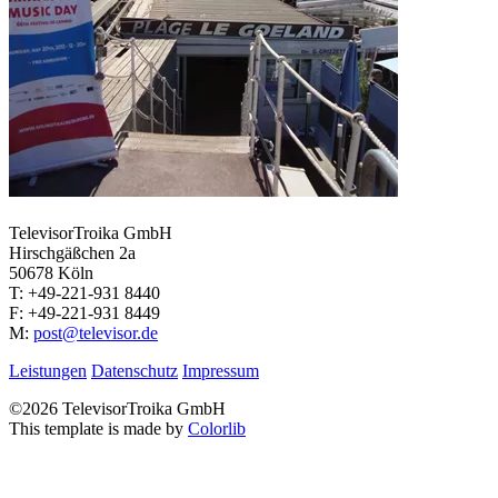
TelevisorTroika GmbH
Hirschgäßchen 2a
50678 Köln
T: +49-221-931 8440
F: +49-221-931 8449
M:
post@televisor.de
Leistungen
Datenschutz
Impressum
©
2026 TelevisorTroika GmbH
This template is made by
Colorlib