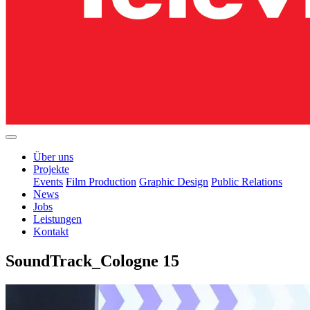
Über uns
Projekte
Events
Film Production
Graphic Design
Public Relations
News
Jobs
Leistungen
Kontakt
SoundTrack_Cologne 15