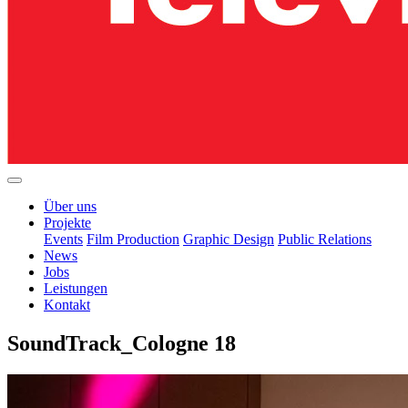
Über uns
Projekte
Events
Film Production
Graphic Design
Public Relations
News
Jobs
Leistungen
Kontakt
SoundTrack_Cologne 18