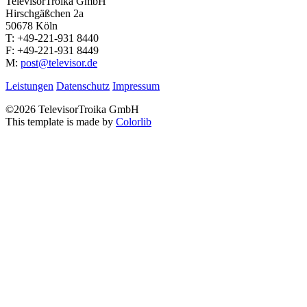
TelevisorTroika GmbH
Hirschgäßchen 2a
50678 Köln
T: +49-221-931 8440
F: +49-221-931 8449
M:
post@televisor.de
Leistungen
Datenschutz
Impressum
©
2026 TelevisorTroika GmbH
This template is made by
Colorlib