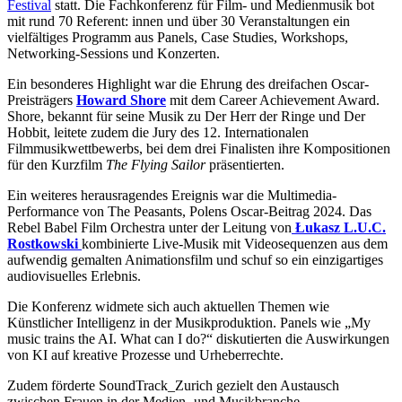
Festival
statt. Die Fachkonferenz für Film- und Medienmusik bot
mit rund 70 Referent: innen und über 30 Veranstaltungen ein
vielfältiges Programm aus Panels, Case Studies, Workshops,
Networking-Sessions und Konzerten.
Ein besonderes Highlight war die Ehrung des dreifachen Oscar-
Preisträgers
Howard Shore
mit dem Career Achievement Award.
Shore, bekannt für seine Musik zu Der Herr der Ringe und Der
Hobbit, leitete zudem die Jury des 12. Internationalen
Filmmusikwettbewerbs, bei dem drei Finalisten ihre Kompositionen
für den Kurzfilm
The Flying Sailor
präsentierten.
Ein weiteres herausragendes Ereignis war die Multimedia-
Performance von The Peasants, Polens Oscar-Beitrag 2024. Das
Rebel Babel Film Orchestra unter der Leitung von
Łukasz L.U.C.
Rostkowski
kombinierte Live-Musik mit Videosequenzen aus dem
aufwendig gemalten Animationsfilm und schuf so ein einzigartiges
audiovisuelles Erlebnis.
Die Konferenz widmete sich auch aktuellen Themen wie
Künstlicher Intelligenz in der Musikproduktion. Panels wie „My
music trains the AI. What can I do?“ diskutierten die Auswirkungen
von KI auf kreative Prozesse und Urheberrechte.
Zudem förderte SoundTrack_Zurich gezielt den Austausch
zwischen Frauen in der Medien- und Musikbranche.