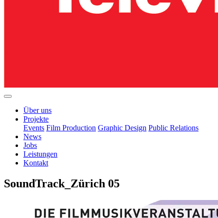
Über uns
Projekte
Events
Film Production
Graphic Design
Public Relations
News
Jobs
Leistungen
Kontakt
SoundTrack_Zürich 05