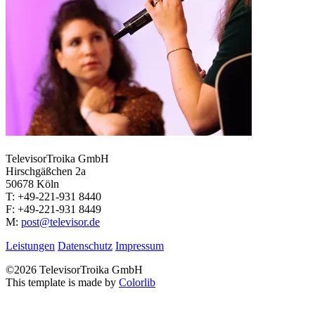
TelevisorTroika GmbH
Hirschgäßchen 2a
50678 Köln
T: +49-221-931 8440
F: +49-221-931 8449
M:
post@televisor.de
Leistungen
Datenschutz
Impressum
©
2026 TelevisorTroika GmbH
This template is made by
Colorlib