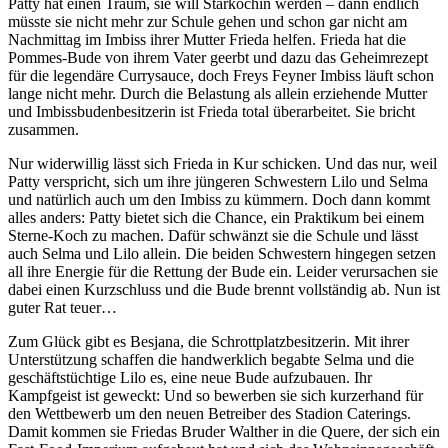
Patty hat einen Traum, sie will Starköchin werden – dann endlich
müsste sie nicht mehr zur Schule gehen und schon gar nicht am
Nachmittag im Imbiss ihrer Mutter Frieda helfen. Frieda hat die
Pommes-Bude von ihrem Vater geerbt und dazu das Geheimrezept
für die legendäre Currysauce, doch Freys Feyner Imbiss läuft schon
lange nicht mehr. Durch die Belastung als allein erziehende Mutter
und Imbissbudenbesitzerin ist Frieda total überarbeitet. Sie bricht
zusammen.
Nur widerwillig lässt sich Frieda in Kur schicken. Und das nur, weil
Patty verspricht, sich um ihre jüngeren Schwestern Lilo und Selma
und natürlich auch um den Imbiss zu kümmern. Doch dann kommt
alles anders: Patty bietet sich die Chance, ein Praktikum bei einem
Sterne-Koch zu machen. Dafür schwänzt sie die Schule und lässt
auch Selma und Lilo allein. Die beiden Schwestern hingegen setzen
all ihre Energie für die Rettung der Bude ein. Leider verursachen sie
dabei einen Kurzschluss und die Bude brennt vollständig ab. Nun ist
guter Rat teuer…
Zum Glück gibt es Besjana, die Schrottplatzbesitzerin. Mit ihrer
Unterstützung schaffen die handwerklich begabte Selma und die
geschäftstüchtige Lilo es, eine neue Bude aufzubauen. Ihr
Kampfgeist ist geweckt: Und so bewerben sie sich kurzerhand für
den Wettbewerb um den neuen Betreiber des Stadion Caterings.
Damit kommen sie Friedas Bruder Walther in die Quere, der sich ein