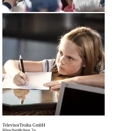
TelevisorTroika GmbH
Hirschgäßchen 2a