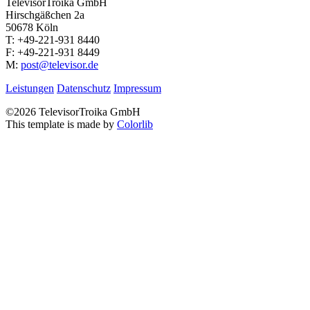
TelevisorTroika GmbH
Hirschgäßchen 2a
50678 Köln
T: +49-221-931 8440
F: +49-221-931 8449
M:
post@televisor.de
Leistungen
Datenschutz
Impressum
©
2026 TelevisorTroika GmbH
This template is made by
Colorlib