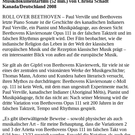
Musikdokumentarfilm (52 min.) von Christa Schadt
Kanada/Deutschland 2008
ROLL OVER BEETHOVEN – Paul Verville und Beethovens
letzte Piano Sonate ist die Geschichte des kanadischen Indianers
Paul Verville, ein Pianist und Musikpädagoge, aus dessen Sicht
Beethovens Klaviersonate Opus 111 in der falschen Taktzeit und im
falschen Rhythmus gespielt wird. Der Film beobachtet, wie die
indianische Religion das Leben in der Welt der klassischen
europäischen Musik und die Rezeption klassischer Musik prägt –
ein interessanter Blick von außen auf die europäische Musik.
Sie gilt als der Gipfel von Beethovens Klavierwerk, für viele ist sie
eines der zentralen und visionärsten Werke der Musikgeschichte;
Thomas Mann, Adorno und Kundera haben literarisch versucht,
ihren Mythos zu durchdringen: Beethovens Klaviersonate c-Moll
op. 111 ist kein Werk, mit dem man ungestraft Experimente macht.
Paul Verville, kanadischer Indianer (Aboriginal Métis), Pianist und
Musikpädagoge, ficht das nicht an: Nach seiner Meinung wird die
dritte Variation von Beethovens Opus 111 seit 200 Jahren in der
falschen Taktzeit, Tempo und Rhythmus gespielt.
„Es gibt überwältigende Beweise – sowohl physischer als auch
musikalischer Art – für meine Behauptung, dass die Variationen 2
und 3 der Arietta von Beethovens Opus 111 im falschen Takt von
6/16 bzw. 12/32 gespielt wurden. Sowohl die Notation als auch der