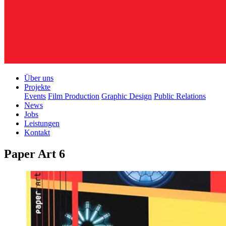
Über uns
Projekte
Events
Film Production
Graphic Design
Public Relations
News
Jobs
Leistungen
Kontakt
Paper Art 6